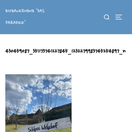
Zum
Inhalt
BIOBAUERNBNB "DAS
Suchen
springen
SEITE
nach:
PARADIEZ"
430459087_351173741227845_1232279983745254897_n