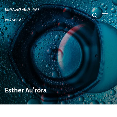
Zum
Inhalt
BIOBAUERNBNB "DAS
Suchen
springen
SEITE
nach:
PARADIEZ"
Esther Au’rora