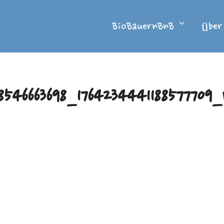
BioBauernBnB
über
8546663698_1764234441188577709_