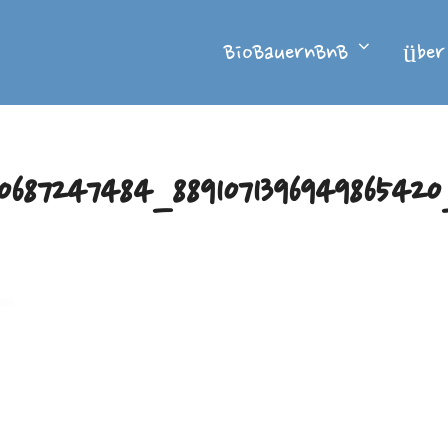
BioBauernBnB
über
0687247484_889107139694986542