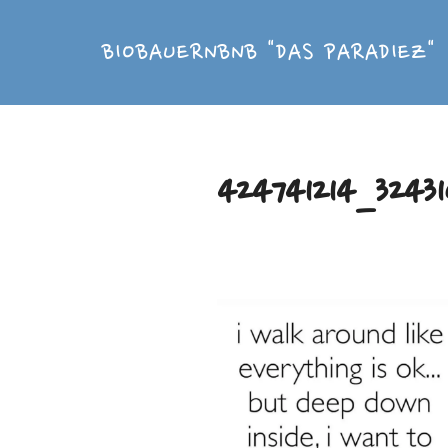
Zum
Inhalt
BIOBAUERNBNB "DAS PARADIEZ"
springen
424741214_32431